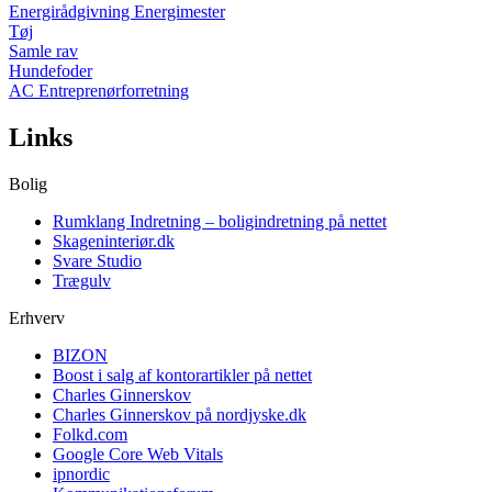
Energirådgivning Energimester
Tøj
Samle rav
Hundefoder
AC Entreprenørforretning
Links
Bolig
Rumklang Indretning – boligindretning på nettet
Skageninteriør.dk
Svare Studio
Trægulv
Erhverv
BIZON
Boost i salg af kontorartikler på nettet
Charles Ginnerskov
Charles Ginnerskov på nordjyske.dk
Folkd.com
Google Core Web Vitals
ipnordic