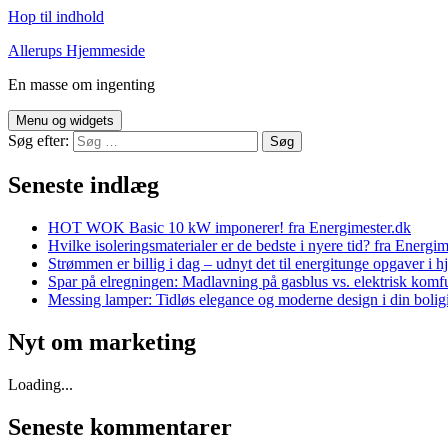
Hop til indhold
Allerups Hjemmeside
En masse om ingenting
Menu og widgets
Søg efter:
Seneste indlæg
HOT WOK Basic 10 kW imponerer! fra Energimester.dk
Hvilke isoleringsmaterialer er de bedste i nyere tid? fra Energim
Strømmen er billig i dag – udnyt det til energitunge opgaver i 
Spar på elregningen: Madlavning på gasblus vs. elektrisk komf
Messing lamper: Tidløs elegance og moderne design i din bolig
Nyt om marketing
Loading...
Seneste kommentarer