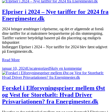
i
Spar
penge
og
Elpriser i 2024 – Nye tariffer for 2024 fra
energi
Energimester.dk
med
en
biopejs
2024 bringer ændringer i elpriserne, og det er afgørende at forstå
fra
dine tariffer for at maksimere besparelserne på din strømregning.
Energimester.dk
Tariffer varierer betydeligt baseret på din placering og muligvis
tidspunktet
Indlægget Elpriser i 2024 – Nye tariffer for 2024 blev først udgivet
på Energimester.dk.
Read More
Udgivet
Forfatter
Kategorier
til
januar 10, 2024
Uncategorized
Skriv en kommentar
i
Elpriser
i
2024
–
Forskel i Elforsyningspriser mellem Øst
Nye
og Vest for Storebælt: Hvad Driver
tariffer
for
Prisvariationen? fra Energimester.dk
2024
fra