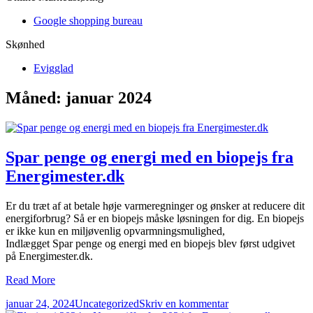
Google shopping bureau
Skønhed
Evigglad
Måned:
januar 2024
Spar penge og energi med en biopejs fra
Energimester.dk
Er du træt af at betale høje varmeregninger og ønsker at reducere dit
energiforbrug? Så er en biopejs måske løsningen for dig. En biopejs
er ikke kun en miljøvenlig opvarmningsmulighed,
Indlægget Spar penge og energi med en biopejs blev først udgivet
på Energimester.dk.
Read More
Udgivet
Forfatter
Kategorier
til
januar 24, 2024
Uncategorized
Skriv en kommentar