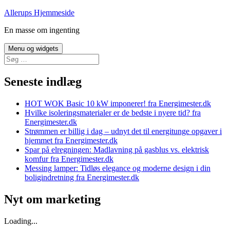
Hop
Allerups Hjemmeside
til
En masse om ingenting
indhold
Menu og widgets
Søg
efter:
Seneste indlæg
HOT WOK Basic 10 kW imponerer! fra Energimester.dk
Hvilke isoleringsmaterialer er de bedste i nyere tid? fra
Energimester.dk
Strømmen er billig i dag – udnyt det til energitunge opgaver i
hjemmet fra Energimester.dk
Spar på elregningen: Madlavning på gasblus vs. elektrisk
komfur fra Energimester.dk
Messing lamper: Tidløs elegance og moderne design i din
boligindretning fra Energimester.dk
Nyt om marketing
Loading...