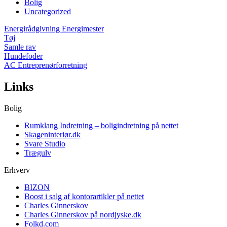
Bolig
Uncategorized
Energirådgivning Energimester
Tøj
Samle rav
Hundefoder
AC Entreprenørforretning
Links
Bolig
Rumklang Indretning – boligindretning på nettet
Skageninteriør.dk
Svare Studio
Trægulv
Erhverv
BIZON
Boost i salg af kontorartikler på nettet
Charles Ginnerskov
Charles Ginnerskov på nordjyske.dk
Folkd.com